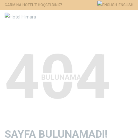
CARMINA HOTEL'E HOŞGELDINIZ!
ENGLISH
404
BULUNAMADI
SAYFA BULUNAMADI!